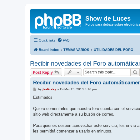
Show de Luces
Foros para debate sobre electrónica
Quick links
FAQ
Board index
TEMAS VARIOS
UTILIDADES DEL FORO
Recibir novedades del Foro automática
S
Post Reply
Recibir novedades del Foro automáticamen
P
by
jkalizsky
»
Fri Mar 15, 2013 8:16 pm
o
s
Estimados
t
Quiero comentarles que nuestro foro cuenta con el servic
sitio web directamente a su buzón de correo.
Para quienes deseen aprovechar este servicio, les envío
les permitirá comenzar a usarlo en minutos.