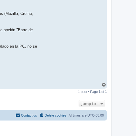
t
a
c
t
es (Mozilla, Crome,
j
k
a
l
la opción "Barra de
i
z
s
k
y
alado en la PC, no se
T
o
1 post • Page
1
of
1
p
Jump to
Contact us
Delete cookies
All times are
UTC-03:00