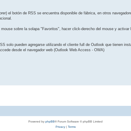
orer) el botón de RSS se encuentra disponible de fábrica, en otros navegador
pcional.
l mouse sobre la solapa "Favoritos", hacer click-derecho del mouse y activar 
SS solo pueden agregarse utilizando el cliente full de Outlook que tienen inst
e accede desde el navegador web (Outlook Web Access - OWA)
Powered by
phpBB
® Forum Software © phpBB Limited
Privacy
|
Terms