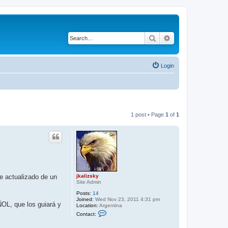
Search
Advanced search
Login
1 post • Page
1
of
1
jkalizsky
e actualizado de un
Site Admin
Posts:
14
Joined:
Wed Nov 23, 2011 4:31 pm
OL, que los guiará y
Location:
Argentina
C
Contact:
o
n