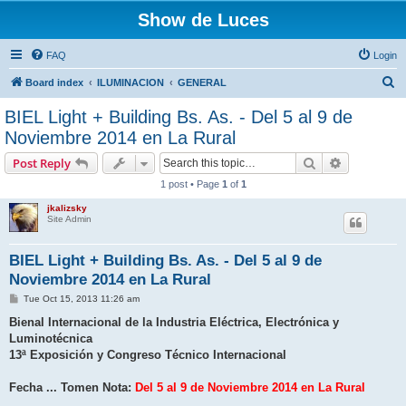
Show de Luces
FAQ
Login
S
Board index
ILUMINACION
GENERAL
e
BIEL Light + Building Bs. As. - Del 5 al 9 de
a
Noviembre 2014 en La Rural
r
Search
Advanced s
Post Reply
c
1 post • Page
1
of
1
h
jkalizsky
Site Admin
BIEL Light + Building Bs. As. - Del 5 al 9 de
Noviembre 2014 en La Rural
P
Tue Oct 15, 2013 11:26 am
o
s
Bienal Internacional de la Industria Eléctrica, Electrónica y
t
Luminotécnica
13ª Exposición y Congreso Técnico Internacional
Fecha ... Tomen Nota:
Del 5 al 9 de Noviembre 2014 en La Rural