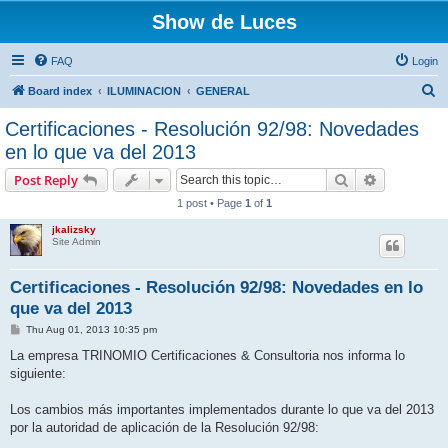
Show de Luces
FAQ
Login
S
Board index
ILUMINACION
GENERAL
e
Certificaciones - Resolución 92/98: Novedades
a
en lo que va del 2013
r
Search
Advanced s
Post Reply
c
1 post • Page
1
of
1
h
jkalizsky
Site Admin
Certificaciones - Resolución 92/98: Novedades en lo
que va del 2013
P
Thu Aug 01, 2013 10:35 pm
o
s
La empresa TRINOMIO Certificaciones & Consultoria nos informa lo
t
siguiente:
Los cambios más importantes implementados durante lo que va del 2013
por la autoridad de aplicación de la Resolución 92/98: