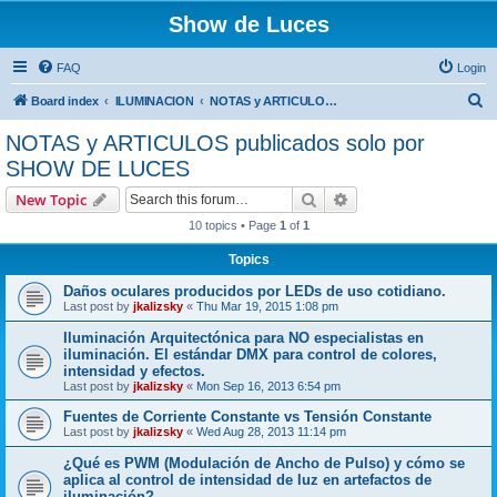
Show de Luces
FAQ
Login
S
Board index
ILUMINACION
NOTAS y ARTICULOS publicados solo por SHOW DE LUCES
e
NOTAS y ARTICULOS publicados solo por
a
SHOW DE LUCES
r
Search
Advanced search
New Topic
c
10 topics • Page
1
of
1
h
Topics
Daños oculares producidos por LEDs de uso cotidiano.
Last post by
jkalizsky
«
Thu Mar 19, 2015 1:08 pm
Iluminación Arquitectónica para NO especialistas en
iluminación. El estándar DMX para control de colores,
intensidad y efectos.
Last post by
jkalizsky
«
Mon Sep 16, 2013 6:54 pm
Fuentes de Corriente Constante vs Tensión Constante
Last post by
jkalizsky
«
Wed Aug 28, 2013 11:14 pm
¿Qué es PWM (Modulación de Ancho de Pulso) y cómo se
aplica al control de intensidad de luz en artefactos de
iluminación?