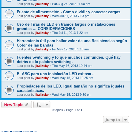
Last post by
jkalizsky
«
Sat Aug 24, 2013 11:00 am
Fuente de alimentación - Cómo dividir y conectar cargas
Last post by
jkalizsky
«
Wed Jul 31, 2013 7:53 pm
Uso de Tiras de LED en tramos largos o instalaciones
grandes … CONSIDERACIONES
Last post by
jkalizsky
«
Thu Jul 11, 2013 7:22 pm
Herramienta útil para hallar valor de una Resistencias según
Color de las bandas
Last post by
jkalizsky
«
Fri May 17, 2013 1:10 am
Fuentes Switching y lo que muchos confunden. Qué hay
detrás de la palabra switching.
Last post by
jkalizsky
«
Thu May 16, 2013 10:44 pm
El ABC para una instalación LED exitosa ..
Last post by
jkalizsky
«
Wed May 15, 2013 10:25 pm
Propiedades de los LED. Igual tamaño no significa iguales
características.
Last post by
jkalizsky
«
Wed May 15, 2013 9:30 pm
New Topic
10 topics • Page
1
of
1
Jump to