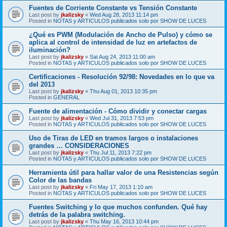
Fuentes de Corriente Constante vs Tensión Constante
Last post by
jkalizsky
«
Wed Aug 28, 2013 11:14 pm
Posted in
NOTAS y ARTICULOS publicados solo por SHOW DE LUCES
¿Qué es PWM (Modulación de Ancho de Pulso) y cómo se
aplica al control de intensidad de luz en artefactos de
iluminación?
Last post by
jkalizsky
«
Sat Aug 24, 2013 11:00 am
Posted in
NOTAS y ARTICULOS publicados solo por SHOW DE LUCES
Certificaciones - Resolución 92/98: Novedades en lo que va
del 2013
Last post by
jkalizsky
«
Thu Aug 01, 2013 10:35 pm
Posted in
GENERAL
Fuente de alimentación - Cómo dividir y conectar cargas
Last post by
jkalizsky
«
Wed Jul 31, 2013 7:53 pm
Posted in
NOTAS y ARTICULOS publicados solo por SHOW DE LUCES
Uso de Tiras de LED en tramos largos o instalaciones
grandes … CONSIDERACIONES
Last post by
jkalizsky
«
Thu Jul 11, 2013 7:22 pm
Posted in
NOTAS y ARTICULOS publicados solo por SHOW DE LUCES
Herramienta útil para hallar valor de una Resistencias según
Color de las bandas
Last post by
jkalizsky
«
Fri May 17, 2013 1:10 am
Posted in
NOTAS y ARTICULOS publicados solo por SHOW DE LUCES
Fuentes Switching y lo que muchos confunden. Qué hay
detrás de la palabra switching.
Last post by
jkalizsky
«
Thu May 16, 2013 10:44 pm