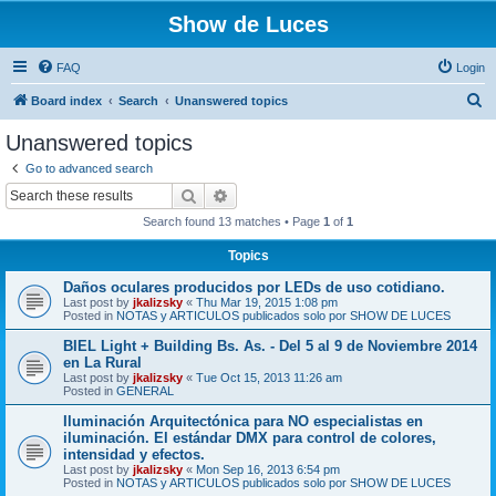
Show de Luces
FAQ
Login
S
Board index
Search
Unanswered topics
e
Unanswered topics
a
Go to advanced search
r
Search
Advanced search
c
Search found 13 matches • Page
1
of
1
h
Topics
Daños oculares producidos por LEDs de uso cotidiano.
Last post by
jkalizsky
«
Thu Mar 19, 2015 1:08 pm
Posted in
NOTAS y ARTICULOS publicados solo por SHOW DE LUCES
BIEL Light + Building Bs. As. - Del 5 al 9 de Noviembre 2014
en La Rural
Last post by
jkalizsky
«
Tue Oct 15, 2013 11:26 am
Posted in
GENERAL
Iluminación Arquitectónica para NO especialistas en
iluminación. El estándar DMX para control de colores,
intensidad y efectos.
Last post by
jkalizsky
«
Mon Sep 16, 2013 6:54 pm
Posted in
NOTAS y ARTICULOS publicados solo por SHOW DE LUCES